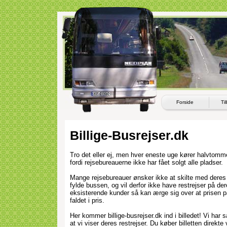
Forside
Ti
Billige-Busrejser.dk
Tro det eller ej, men hver eneste uge kører halvtomme
fordi rejsebureauerne ikke har fået solgt alle pladser.
Mange rejsebureauer ønsker ikke at skilte med dere
fylde bussen, og vil derfor ikke have restrejser på de
eksisterende kunder så kan ærge sig over at prisen på
faldet i pris.
Her kommer billige-busrejser.dk ind i billedet! Vi ha
at vi viser deres restrejser. Du køber billetten direkte